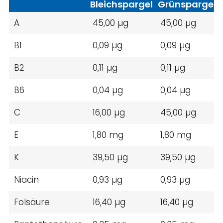
Bleichspargel
Grünspargel
A
45,00 µg
45,00 µg
B1
0,09 µg
0,09 µg
B2
0,11 µg
0,11 µg
B6
0,04 µg
0,04 µg
C
16,00 µg
45,00 µg
E
1,80 mg
1,80 mg
K
39,50 µg
39,50 µg
Niacin
0,93 µg
0,93 µg
Folsäure
16,40 µg
16,40 µg